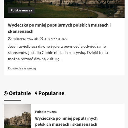
Polskie muzea
Wycieczka po mniej popularnych polskich muzeach i
skansenaach
Łukasz Mitrowiak
31 sierpnia 2022
Jeżeli uwielbiasz dawne życie, z pewnością odwiedzanie
skansenów jest dla Ciebie nie lada rozrywką. Dzięki temu
można poznać dawną kulturę...
Dowiedz
Dowiedz się więcej
się
więcej
o
Wycieczka
Ostatnie
Popularne
po
mniej
popularnych
polskich
Polskie muzea
muzeach
Wycieczka po mniej popularnych
i
polskich muzeach i skansenaach
skansenaach