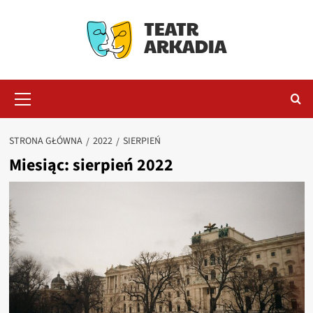
Przejdź
do
treści
Menu
główne
STRONA GŁÓWNA
2022
SIERPIEŃ
Miesiąc:
sierpień 2022